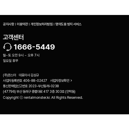
공지사항
이용약관
개인정보처리방침
명의도용 방지 서비스
고객센터
1666-5449
월~토 오전 9시 ~ 오후 7시
일요일 휴무
(주)몬스터
대표이사
김상규
사업자등록번호
406-88-02427
사업자정보확인
통신판매업신고번호
2023-부산동래-0238
(47796) 부산 동래구 충렬대로 417 3층 303호 (안락동)
Copyright ⓒ rentalmonster.kr. All Rights Reserved.