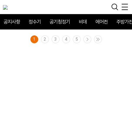
공지사항
정수기
공기청정기
비데
에어컨
주방가
1
2
3
4
5