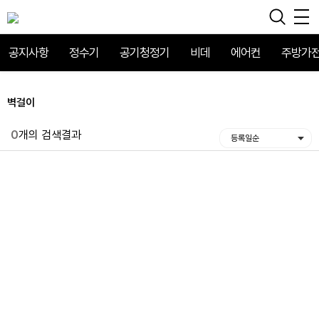
공지사항
정수기
공기청정기
비데
에어컨
주방가
벽걸이
0
개의 검색결과
등록일순