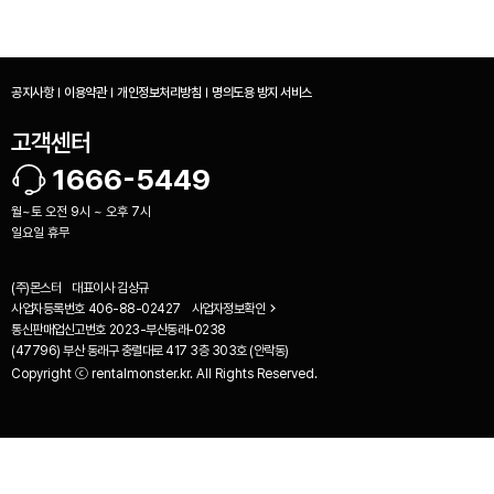
공지사항
이용약관
개인정보처리방침
명의도용 방지 서비스
고객센터
1666-5449
월~토 오전 9시 ~ 오후 7시
일요일 휴무
(주)몬스터
대표이사
김상규
사업자등록번호
406-88-02427
사업자정보확인
통신판매업신고번호
2023-부산동래-0238
(47796) 부산 동래구 충렬대로 417 3층 303호 (안락동)
Copyright ⓒ rentalmonster.kr. All Rights Reserved.