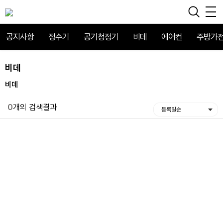
공지사항
정수기
공기청정기
비데
에어컨
주방가
비데
비데
0
개의 검색결과
등록일순