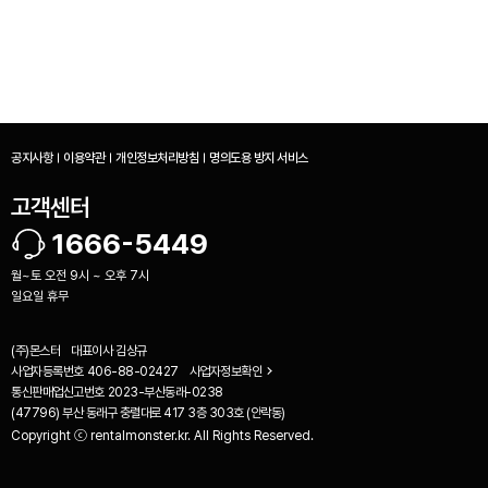
공지사항
이용약관
개인정보처리방침
명의도용 방지 서비스
고객센터
1666-5449
월~토 오전 9시 ~ 오후 7시
일요일 휴무
(주)몬스터
대표이사
김상규
사업자등록번호
406-88-02427
사업자정보확인
통신판매업신고번호
2023-부산동래-0238
(47796) 부산 동래구 충렬대로 417 3층 303호 (안락동)
Copyright ⓒ rentalmonster.kr. All Rights Reserved.